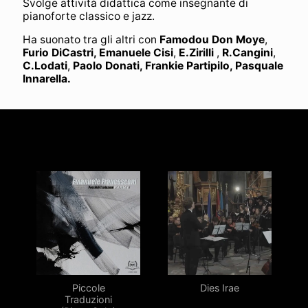
Svolge attività didattica come insegnante di
pianoforte classico e jazz.
Ha suonato tra gli altri con
Famodou Don Moye
,
Furio DiCastri, Emanuele Cisi
,
E.Zirilli
,
R.Cangini
,
C.Lodati
,
Paolo Donati, Frankie Partipilo, Pasquale
Innarella.
Piccole
Dies Irae
Traduzioni